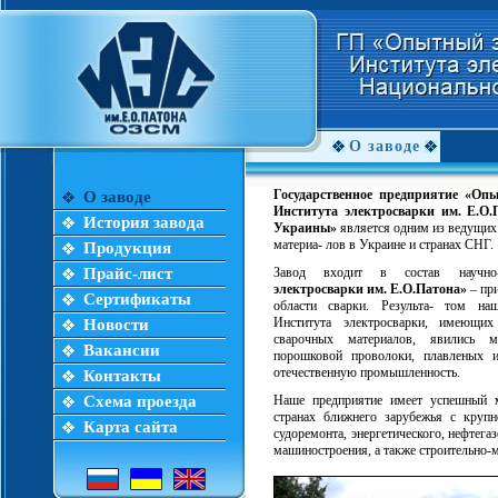
О заводе
Государственное предприятие «Оп
О заводе
Института электросварки им. Е.О
История завода
Украины»
является одним из ведущих
материа- лов в Украине и странах СНГ.
Продукция
Прайс-лист
Завод входит в состав научно-
электросварки им. Е.О.Патона»
– при
Сертификаты
области сварки. Результа- том наш
Института электросварки, имеющи
Новости
сварочных материалов, явились м
Вакансии
порошковой проволоки, плавленых 
отечественную промышленность.
Контакты
Схема проезда
Наше предприятие имеет успешный 
странах ближнего зарубежья с круп
Карта сайта
судоремонта, энергетического, нефтега
машиностроения, а также строительно