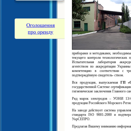
Оголошення
про оренду
приборами и методиками, необходимы
текущего контроля технологических п
Испытательная лаборатория аккред
агентством по аккредитации Украины 
компетенцию в соответствии с тре
подтверждённую свидетель- ством.
Вся продукция, выпускаемая
ГП «
государственной Системе сертификаци
гигиенические заключения Главного са
Ряд марок электродов – УОНИ 13/
продукции Российского Морского Регис
На заводе действует система управле
стандарта ISO 9001-2000 и подтвер
УкрСЕПРО.
Предлагая Вашему вниманию информацию