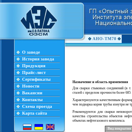
АНО-ТМ70
О заводе
История завода
Продукция
Прайс-лист
Сертификаты
Назначение и область применения
Новости
Для сварки стыковых соединений (в т.
Вакансии
сталей c пределом прочности более 685
Контакты
Характеризуются качественным формиро
чем подварка корня трубы изнутри не т
Схема проезда
Рекомендуются для сварки неповоро
Карта сайта
качества строительства объектов неф
объектах нефтегазового комплекса.
Вид покрытия