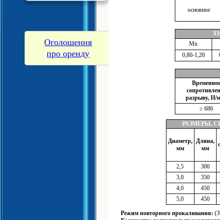
основное
Х
Оголошення
Мn
про оренду
0,80-1,20
Временно
сопротивле
разрыву, Н/
≥ 686
РАЗМЕРЫ, 
Диаметр,
Длина,
мм
мм
2,5
300
3,0
350
4,0
450
5,0
450
Режим повторного прокаливания:
(3