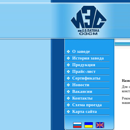
О заводе
История завода
Продукция
Прайс-лист
Сертификаты
Назн
Новости
Для 
Вакансии
конст
Контакты
Реко
машин
Схема проезда
Карта сайта