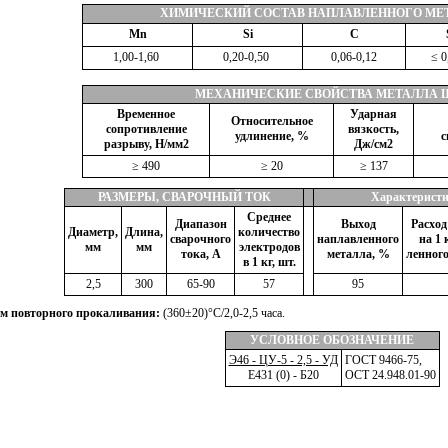
ХИМИЧЕСКИЙ СОСТАВ НАПЛАВЛЕННОГО МЕТ
Мn
Si
С
1,00-1,60
0,20-0,50
0,06-0,12
≤ 0
МЕХАНИЧЕСКИЕ СВОЙСТВА МЕТАЛЛА 
Временное
Ударная
Относительное
сопротивление
вязкость,
удлинение,
%
с
разрыву, Н/мм2
Дж/см2
≥ 490
≥ 20
≥ 137
РАЗМЕРЫ, СВАРОЧНЫЙ ТОК
Характеристи
Среднее
Диапазон
Выход
Расход
Диаметр,
Длина,
количество
сварочного
наплавленного
на
1 
мм
мм
электродов
тока, А
металла, %
ленного
в 1 кг, шт.
2,5
300
65-90
57
95
м повторного прокаливания:
(360±20)°С/2,0-2,5 часа.
УСЛОВНОЕ ОБОЗНАЧЕНИЕ
Э46 - ЦУ-5 - 2,5 - УД
ГОСТ 9466-75,
Е431 (0) - Б20
ОСТ 24.948.01-90