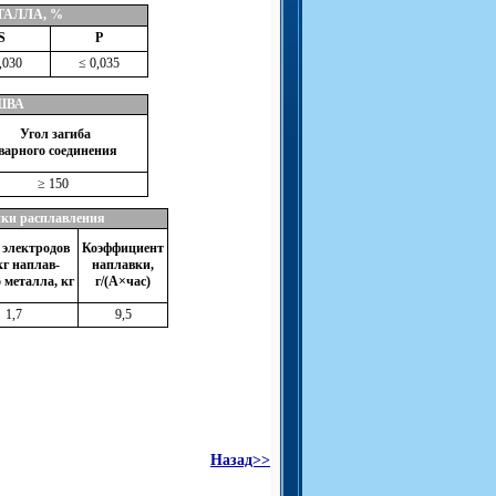
АЛЛА, %
S
Р
,030
≤ 0,035
ШВА
Угол загиба
варного соединения
≥ 150
ки расплавления
 электродов
Коэффициент
кг наплав-
наплавки,
 металла, кг
г/(А×час)
1,7
9,5
Назад>>