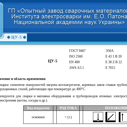
ЦУ-5
ГОСТ 9467
Э50А
ІSО 2560
Е 43 1 В 20
ЦУ-5
EN 499
Е 38 Z В 22
AWS A5.1
Е 7015
ачение и область применения
сварки элементов поверхностей нагрева котлоагрегатов, корневых швов стыков трубо
рукционных сталей, работающих при температуре до 400°С.
мендуются для сварки и наплавки оборудования и трубопроводов атомных электрос
остроения (котлы, сосуды и др.).
Вид покрытия
РОД ТОКА
ПОЛОЖЕНИЕ
основное
= (±)