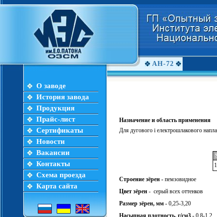
АН-72
О заводе
История завода
Продукция
Прайс-лист
Назначение и область применения
Сертификаты
Для дугового і електрошлакового наплав
Новости
Вакансии
Контакты
Схема проезда
Строение зёрен -
пемзовидное
Карта сайта
Цвет зёрен
- серый всех оттенков
Размер зёрен, мм -
0,25-3,20
Насыпная плотность, г/см3 -
0,8-1,2