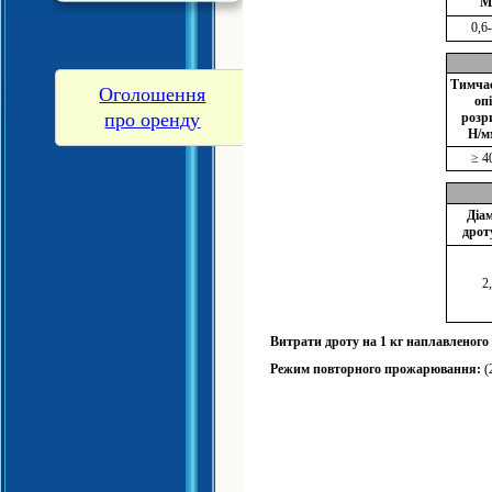
М
0,6
Тимча
Оголошення
оп
про оренду
розр
Н/м
≥ 4
Діа
дрот
2
Витрати дроту на 1 кг наплавленого
Режим повторного прожарювання:
(