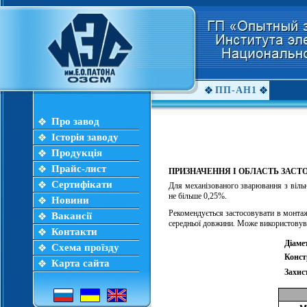
ПП-АН1
Про завод
Історія заводу
Продукція
Прайс-лист
ПРИЗНАЧЕННЯ І ОБЛАСТЬ ЗАС
Сертифікати
Для механізованого зварювання з віль
не більше 0,25%.
Новини
Рекомендується застосовувати в монтаж
Вакансії
середньої довжини. Може використовува
Контакти
Діаме
Схема проїзду
Конст
Карта сайта
Захис