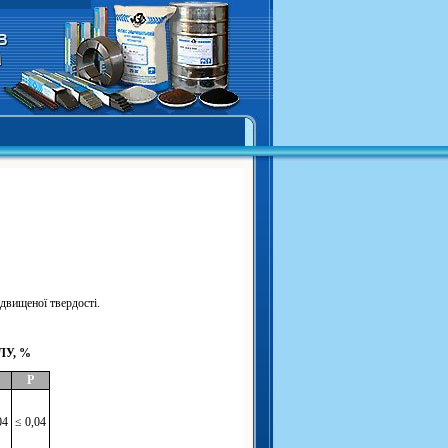
двищеної твердості.
У, %
Р
04
≤ 0,04