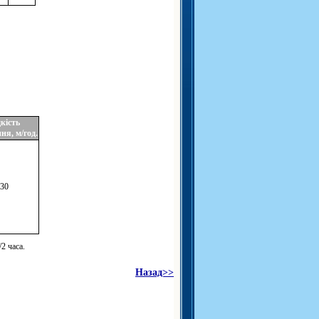
кість
ня, м/год.
-30
2 часа.
Назад>>