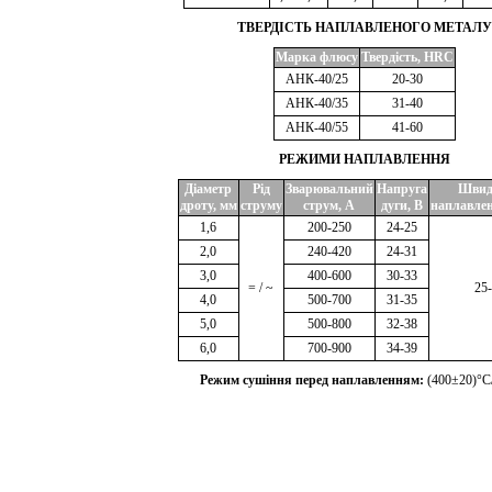
ТВЕРДІСТЬ НАПЛАВЛЕНОГО МЕТАЛУ
Марка флюсу
Твердість, HRC
АНК-40/25
20-30
АНК-40/35
31-40
АНК-40/55
41-60
РЕЖИМИ НАПЛАВЛЕННЯ
Діаметр
Рід
Зварювальний
Напруга
Швид
дроту, мм
струму
струм, А
дуги, В
наплавлен
1,6
200-250
24-25
2,0
240-420
24-31
3,0
400-600
30-33
= / ~
25
4,0
500-700
31-35
5,0
500-800
32-38
6,0
700-900
34-39
Режим сушіння перед наплавленням:
(400±20)°С/