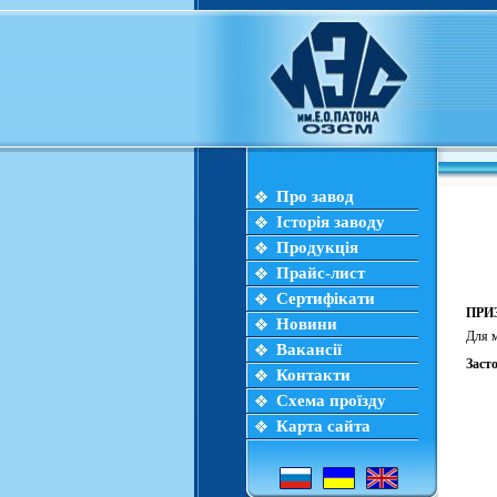
Про завод
Історія заводу
Продукція
Прайс-лист
Сертифікати
ПРИ
Новини
Для м
Вакансії
Заст
Контакти
Схема проїзду
Карта сайта