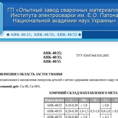
АНК-40/25; АНК-40/35; АНК-40/55
АНК-40/25;
ТУУ 05447444.016-2001
АНК-40/35;
АНК-40/55
ЗНАЧЕННЯ І ОБЛАСТЬ ЗАСТОСУВАННЯ
еханізованого наплавлення поверхонь деталей з метою одержання наплавленого шару пі
осований дріт:
Св-08, Св-08А.
ХІМІЧНИЙ СКЛАД НАПЛАВЛЕНОГО МЕТАЛ
Марка флюсу
C
Mn
Si
Cr
S
АНК-40/25
0,10-0,30
≤ 1,0
≤ 0,8
АНК-40/35
0,20-0,30
1,0-1,5
0,5-1,0
0,8-2,0
≤ 0,
АНК-40/55
0,20-0,40
≤ 2,0
≤ 4,5